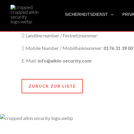
Sicherheitslösungen für Unternehmen Wegberg
Zum
City Name / Stadtname:
Wegberg
Inhalt
SICHERHEITSDIENST
PRIV
springen
Post Code / Postleitzahl:
41844
Landline number / Festnetznummer:
Mobile Number / Mobilfunknummer:
0176 31 39 00
E-Mail:
info@alkin-security.com
ZURÜCK ZUR LISTE
Unser Anspruch ist es, nicht nur zu schützen, sondern
zu bewahren, nämlich das, was Ihnen am meisten