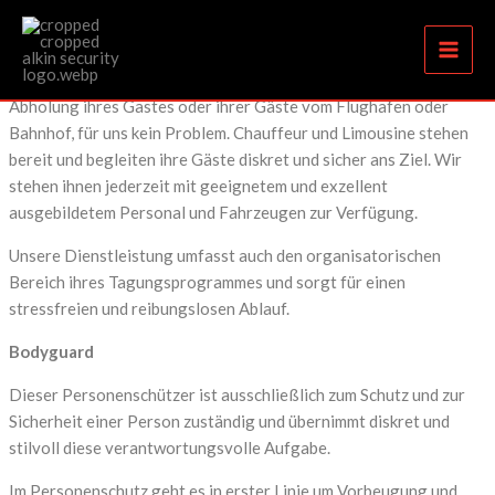
V.I.P & Bodygurad
Zum
Inhalt
springen
V.I.P. Service niveauvoll und exzellent
Abholung ihres Gastes oder ihrer Gäste vom Flughafen oder
Bahnhof, für uns kein Problem. Chauffeur und Limousine stehen
bereit und begleiten ihre Gäste diskret und sicher ans Ziel. Wir
stehen ihnen jederzeit mit geeignetem und exzellent
ausgebildetem Personal und Fahrzeugen zur Verfügung.
Unsere Dienstleistung umfasst auch den organisatorischen
Bereich ihres Tagungsprogrammes und sorgt für einen
stressfreien und reibungslosen Ablauf.
Bodyguard
Dieser Personenschützer ist ausschließlich zum Schutz und zur
Sicherheit einer Person zuständig und übernimmt diskret und
stilvoll diese verantwortungsvolle Aufgabe.
Im Personenschutz geht es in erster Linie um Vorbeugung und