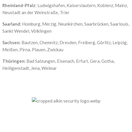
Rheinland-Pfalz:
Ludwigshafen, Kaiserslautern, Koblenz, Mainz,
Neustadt an der Weinstraße, Trier
Saarland:
Homburg, Merzig, Neunkirchen, Saarbrücken, Saarlouis,
Sankt Wendel, Völklingen
Sachsen:
Bautzen, Chemnitz, Dresden, Freiberg, Görlitz, Leipzig,
Meißen, Pirna, Plauen, Zwickau
Thüringen:
Bad Salzungen, Eisenach, Erfurt, Gera, Gotha,
Heiligenstadt, Jena, Weimar
Unser Anspruch ist es, nicht nur zu schützen, sondern
zu bewahren, nämlich das, was Ihnen am meisten
bedeutet. Dafür stehen wir mit Kompetenz, Technik