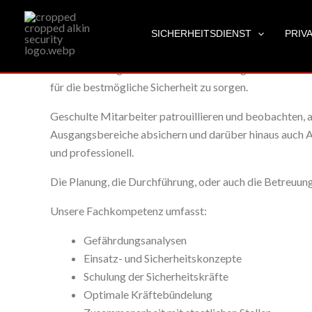
Event - und
Zum
Veranstaltungssicherheit
Inhalt
SICHERHEITSDIENST
PRIV
SICHERHEIT BEI VERANSTALTUNGEN, GALAS, 
springen
Unsere Firma garantiert für einen reibungslosen Ablauf 
für die bestmögliche Sicherheit zu sorgen.
Geschulte Mitarbeiter patrouillieren und beobachten, 
Ausgangsbereiche absichern und darüber hinaus auch Au
und professionell.
Die Planung, die Durchführung, oder auch die Betreuung 
Unsere Fachkompetenz umfasst:
Gefährdungsanalysen
Einsatz- und Sicherheitskonzepte
Schulung der Sicherheitskräfte
Optimale Kräftebündelung