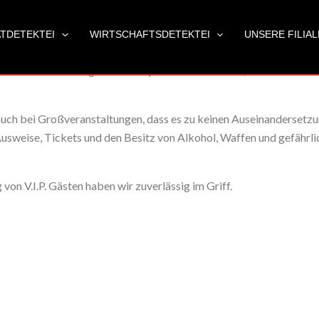
ATDETEKTEI
WIRTSCHAFTSDETEKTEI
UNSERE FILIA
KONZERTEN UND KONFERENZEN
ihrer Veranstaltung. Unser Anspruch besteht darin, sie zufrieden 
auch bei Großveranstaltungen, dass es zu keinen Auseinandersetzu
sweise, Tickets und den Besitz von Alkohol, Waffen und gefährli
von V.I.P. Gästen haben wir zuverlässig im Griff.