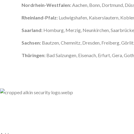
Nordrhein-Westfalen:
Aachen, Bonn, Dortmund, Düsse
Rheinland-Pfalz:
Ludwigshafen, Kaiserslautern, Koblen
Saarland:
Homburg, Merzig, Neunkirchen, Saarbrücken,
Sachsen:
Bautzen, Chemnitz, Dresden, Freiberg, Görlitz
Thüringen:
Bad Salzungen, Eisenach, Erfurt, Gera, Got
Unser Anspruch ist es, nicht nur zu schützen, sondern
zu bewahren, nämlich das, was Ihnen am meisten
bedeutet. Dafür stehen wir mit Kompetenz, Technik
und Herz.