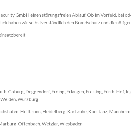
Security GmbH einen störungsfreien Ablauf. Ob im Vorfeld, bei oder
lick haben wir selbstverständlich den Brandschutz und die nötige
einsatzbereit:
, Coburg, Deggendorf, Erding, Erlangen, Freising, Fürth, Hof, I
n, Weiden, Würzburg
ichshafen, Heilbronn, Heidelberg, Karlsruhe, Konstanz, Mannheim,
, Marburg, Offenbach, Wetzlar, Wiesbaden