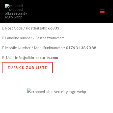
Kompetenter Sicherheitsanbieter Völklingen
Zum
Inhalt
springen
City Name / Stadtname:
Völklingen
Post Code / Postleitzahl:
66333
Landline number / Festnetznummer:
Mobile Number / Mobilfunknummer:
0176 31 38 90 88
E-Mail:
info@alkin-security.com
ZURÜCK ZUR LISTE
Unser Anspruch ist es, nicht nur zu schützen, sondern
zu bewahren, nämlich das, was Ihnen am meisten
bedeutet. Dafür stehen wir mit Kompetenz, Technik