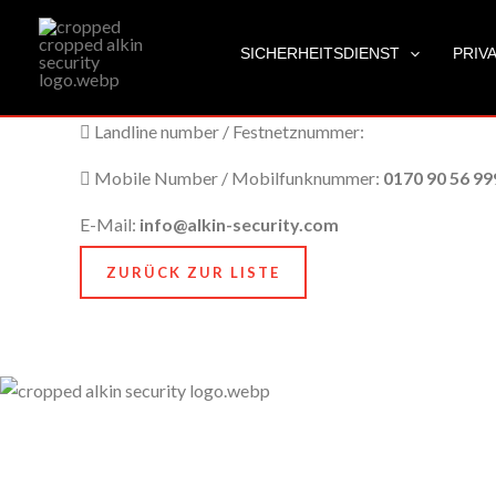
Erfahrener Sicherheitsdienst Syke
Zum
City Name / Stadtname:
Syke
Inhalt
SICHERHEITSDIENST
PRIV
springen
Post Code / Postleitzahl:
28857
Landline number / Festnetznummer:
Mobile Number / Mobilfunknummer:
0170 90 56 99
E-Mail:
info@alkin-security.com
ZURÜCK ZUR LISTE
Unser Anspruch ist es, nicht nur zu schützen, sondern
zu bewahren, nämlich das, was Ihnen am meisten
bedeutet. Dafür stehen wir mit Kompetenz, Technik