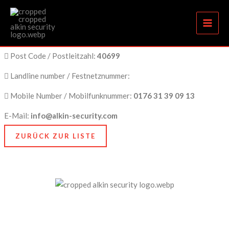
Sprockhövel
Zum
Inhalt
springen
City Name / Stadtname:
Sprockhövel
Post Code / Postleitzahl:
40699
Landline number / Festnetznummer:
Mobile Number / Mobilfunknummer:
0176 31 39 09 13
E-Mail:
info@alkin-security.com
ZURÜCK ZUR LISTE
Unser Anspruch ist es, nicht nur zu schützen, sondern
zu bewahren, nämlich das, was Ihnen am meisten
bedeutet. Dafür stehen wir mit Kompetenz, Technik