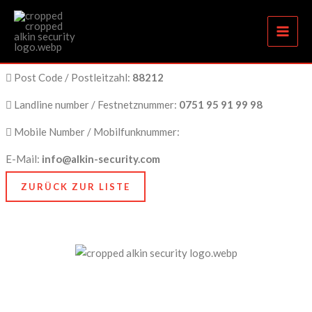
Ganzheitlicher Sicherheitsservice in Ravensburg
Zum
Inhalt
springen
City Name / Stadtname:
Ravensburg
Post Code / Postleitzahl:
88212
Landline number / Festnetznummer:
0751 95 91 99 98
Mobile Number / Mobilfunknummer:
E-Mail:
info@alkin-security.com
ZURÜCK ZUR LISTE
Unser Anspruch ist es, nicht nur zu schützen, sondern
zu bewahren, nämlich das, was Ihnen am meisten
bedeutet. Dafür stehen wir mit Kompetenz, Technik