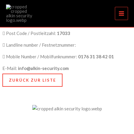
Erfahrener Sicherheitsservice in Neubrandenburg
Zum
Inhalt
springen
City Name / Stadtname:
Neubrandenburg
Post Code / Postleitzahl:
17033
Landline number / Festnetznummer:
Mobile Number / Mobilfunknummer:
0176 31 38 42 01
E-Mail:
info@alkin-security.com
ZURÜCK ZUR LISTE
Unser Anspruch ist es, nicht nur zu schützen, sondern
zu bewahren, nämlich das, was Ihnen am meisten
bedeutet. Dafür stehen wir mit Kompetenz, Technik