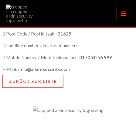
Moderne Sicherheitsdienste in Neu-Wulmstorf
Zum
Inhalt
springen
City Name / Stadtname:
Neu Wulmstorf
Post Code / Postleitzahl:
21629
Landline number / Festnetznummer:
Mobile Number / Mobilfunknummer:
0170 90 56 999
E-Mail:
info@alkin-security.com
ZURÜCK ZUR LISTE
Unser Anspruch ist es, nicht nur zu schützen, sondern
zu bewahren, nämlich das, was Ihnen am meisten
bedeutet. Dafür stehen wir mit Kompetenz, Technik