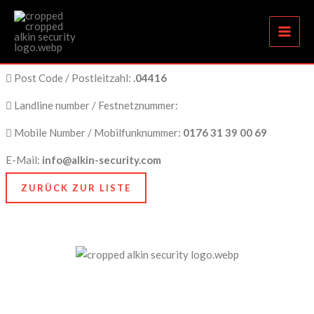
Individuelle Sicherheitskonzepte Markkleeberg
Zum
Inhalt
springen
City Name / Stadtname:
Markkleeberg
Post Code / Postleitzahl:
.04416
Landline number / Festnetznummer:
Mobile Number / Mobilfunknummer:
0176 31 39 00 69
E-Mail:
info@alkin-security.com
ZURÜCK ZUR LISTE
Unser Anspruch ist es, nicht nur zu schützen, sondern
zu bewahren, nämlich das, was Ihnen am meisten
bedeutet. Dafür stehen wir mit Kompetenz, Technik