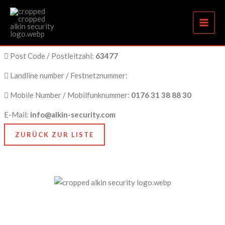
Schutz & Sicherheit für Maintal
Zum
Inhalt
springen
City Name / Stadtname:
Maintal
Post Code / Postleitzahl:
63477
Landline number / Festnetznummer:
Mobile Number / Mobilfunknummer:
0176 31 38 88 30
E-Mail:
info@alkin-security.com
ZURÜCK ZUR LISTE
Unser Anspruch ist es, nicht nur zu schützen, sondern
zu bewahren, nämlich das, was Ihnen am meisten
bedeutet. Dafür stehen wir mit Kompetenz, Technik