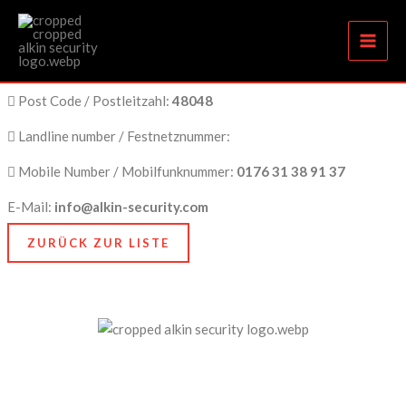
Sicherheitsdienstleistungen in Mainburg
Zum
Inhalt
springen
City Name / Stadtname:
Mainburg
Post Code / Postleitzahl:
48048
Landline number / Festnetznummer:
Mobile Number / Mobilfunknummer:
0176 31 38 91 37
E-Mail:
info@alkin-security.com
ZURÜCK ZUR LISTE
Unser Anspruch ist es, nicht nur zu schützen, sondern
zu bewahren, nämlich das, was Ihnen am meisten
bedeutet. Dafür stehen wir mit Kompetenz, Technik