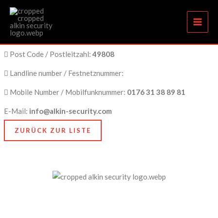
Lingen
Zum
Inhalt
springen
City Name / Stadtname:
Lingen
Post Code / Postleitzahl:
49808
Landline number / Festnetznummer:
Mobile Number / Mobilfunknummer:
0176 31 38 89 81
E-Mail:
info@alkin-security.com
ZURÜCK ZUR LISTE
Unser Anspruch ist es, nicht nur zu schützen, sondern
zu bewahren, nämlich das, was Ihnen am meisten
bedeutet. Dafür stehen wir mit Kompetenz, Technik