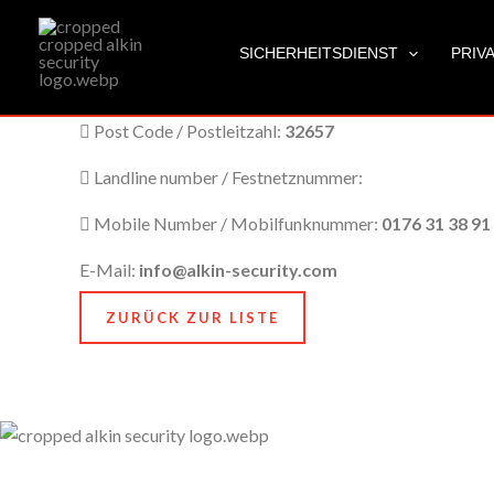
Lemgo
Zum
Inhalt
SICHERHEITSDIENST
PRIV
springen
City Name / Stadtname:
Lemgo
Post Code / Postleitzahl:
32657
Landline number / Festnetznummer:
Mobile Number / Mobilfunknummer:
0176 31 38 91
E-Mail:
info@alkin-security.com
ZURÜCK ZUR LISTE
Unser Anspruch ist es, nicht nur zu schützen, sondern
zu bewahren, nämlich das, was Ihnen am meisten