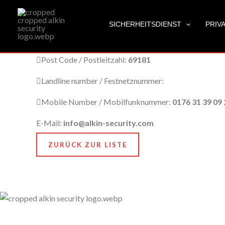
Leimen
Zum
Inhalt
SICHERHEITSDIENST
PRIV
springen
City Name / Stadtname:
Leimen
Post Code / Postleitzahl:
69181
Landline number / Festnetznummer:
Mobile Number / Mobilfunknummer:
0176 31 39 09 
E-Mail:
info@alkin-security.com
ZURÜCK ZUR LISTE
Unser Anspruch ist es, nicht nur zu schützen, sondern
zu bewahren, nämlich das, was Ihnen am meisten