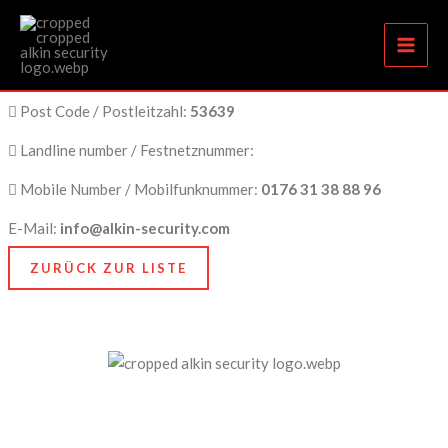
Königswinter
Zum
Inhalt
springen
City Name / Stadtname:
Königswinter
Post Code / Postleitzahl:
53639
Landline number / Festnetznummer:
Mobile Number / Mobilfunknummer:
0176 31 38 88 96
E-Mail:
info@alkin-security.com
ZURÜCK ZUR LISTE
Unser Anspruch ist es, nicht nur zu schützen, sondern
zu bewahren, nämlich das, was Ihnen am meisten
bedeutet. Dafür stehen wir mit Kompetenz, Technik