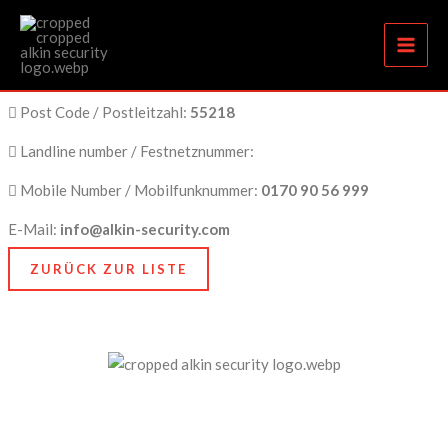
Ingelheim am Rhein
Zum
Inhalt
springen
City Name / Stadtname:
Ingelheim am Rhein
Post Code / Postleitzahl:
55218
Landline number / Festnetznummer:
Mobile Number / Mobilfunknummer:
0170 90 56 999
E-Mail:
info@alkin-security.com
ZURÜCK ZUR LISTE
Unser Anspruch ist es, nicht nur zu schützen, sondern
zu bewahren, nämlich das, was Ihnen am meisten
bedeutet. Dafür stehen wir mit Kompetenz, Technik