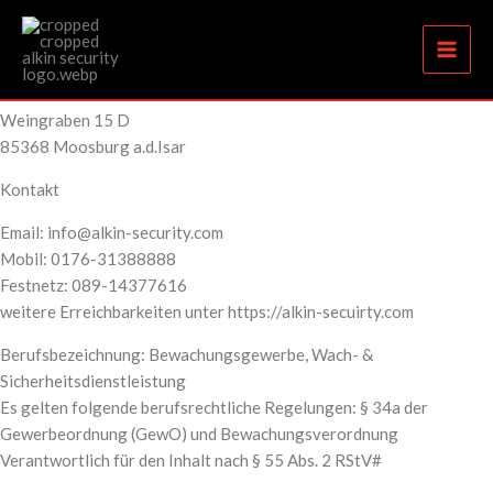
Impressum
Zum
Angaben gemäß § 5 TMG
Inhalt
springen
Alkin Security GmbH
Weingraben 15 D
85368 Moosburg a.d.Isar
Kontakt
Email: info@alkin-security.com
Mobil: 0176-31388888
Festnetz: 089-14377616
weitere Erreichbarkeiten unter
https://alkin-secuirty.com
Berufsbezeichnung: Bewachungsgewerbe, Wach- &
Sicherheitsdienstleistung
Es gelten folgende berufsrechtliche Regelungen: § 34a der
Gewerbeordnung (GewO) und Bewachungsverordnung
Verantwortlich für den Inhalt nach § 55 Abs. 2 RStV#