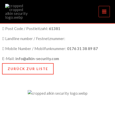
Friedrichsdorf
Zum
Inhalt
springen
City Name / Stadtname:
Friedrichsdorf
Post Code / Postleitzahl:
61381
Landline number / Festnetznummer:
Mobile Number / Mobilfunknummer:
0176 31 38 89 87
E-Mail:
info@alkin-security.com
ZURÜCK ZUR LISTE
Unser Anspruch ist es, nicht nur zu schützen, sondern
zu bewahren, nämlich das, was Ihnen am meisten
bedeutet. Dafür stehen wir mit Kompetenz, Technik