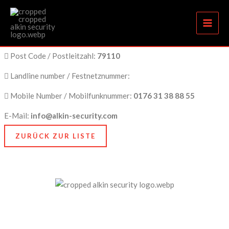
Freiburg im Breisgau
Zum
Inhalt
springen
City Name / Stadtname:
Freiburg im Breisgau
Post Code / Postleitzahl:
79110
Landline number / Festnetznummer:
Mobile Number / Mobilfunknummer:
0176 31 38 88 55
E-Mail:
info@alkin-security.com
ZURÜCK ZUR LISTE
Unser Anspruch ist es, nicht nur zu schützen, sondern
zu bewahren, nämlich das, was Ihnen am meisten
bedeutet. Dafür stehen wir mit Kompetenz, Technik