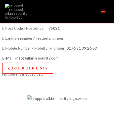
Eppingen
Zum
Inhalt
springen
City Name / Stadtname:
Eppingen
Post Code / Postleitzahl:
75031
Landline number / Festnetznummer:
Mobile Number / Mobilfunknummer:
0176 31 39 26 89
E-Mail:
info@alkin-security.com
ZURÜCK ZUR LISTE
No content is added yet.
Unser Anspruch ist es, nicht nur zu schützen, sondern
zu bewahren, nämlich das, was Ihnen am meisten