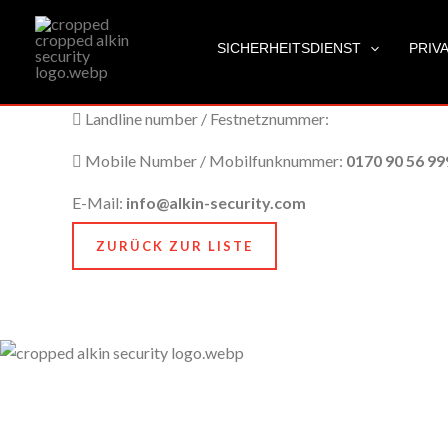
Emmendingen
Zum
City Name / Stadtname:
Emmendingen
Inhalt
SICHERHEITSDIENST
PRIV
springen
Post Code / Postleitzahl:
79312
Landline number / Festnetznummer:
Mobile Number / Mobilfunknummer:
0170 90 56 99
E-Mail:
info@alkin-security.com
ZURÜCK ZUR LISTE
Unser Anspruch ist es, nicht nur zu schützen, sondern
zu bewahren, nämlich das, was Ihnen am meisten
bedeutet. Dafür stehen wir mit Kompetenz, Technik