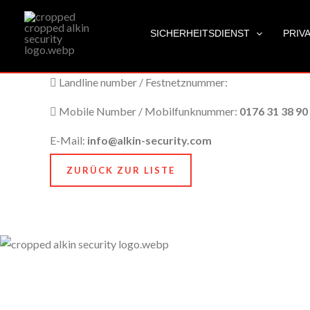
Dessau-Roßlau
Zum
City Name / Stadtname:
Dessau-Roßlau
Inhalt
SICHERHEITSDIENST
PRIV
springen
Post Code / Postleitzahl:
.06842
Landline number / Festnetznummer:
Mobile Number / Mobilfunknummer:
0176 31 38 90
E-Mail:
info@alkin-security.com
ZURÜCK ZUR LISTE
Unser Anspruch ist es, nicht nur zu schützen, sondern
zu bewahren, nämlich das, was Ihnen am meisten
bedeutet. Dafür stehen wir mit Kompetenz, Technik