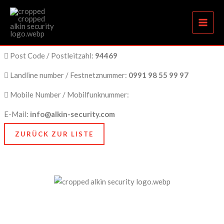
Deggendorf
Zum
Inhalt
springen
City Name / Stadtname:
Deggendorf
Post Code / Postleitzahl:
94469
Landline number / Festnetznummer:
0991 98 55 99 97
Mobile Number / Mobilfunknummer:
E-Mail:
info@alkin-security.com
ZURÜCK ZUR LISTE
Unser Anspruch ist es, nicht nur zu schützen, sondern
zu bewahren, nämlich das, was Ihnen am meisten
bedeutet. Dafür stehen wir mit Kompetenz, Technik