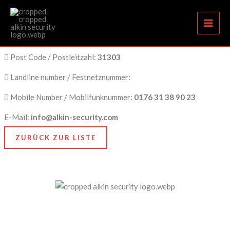
Burgdorf
Zum
Inhalt
springen
City Name / Stadtname:
Burgdorf
Post Code / Postleitzahl:
31303
Landline number / Festnetznummer:
Mobile Number / Mobilfunknummer:
0176 31 38 90 23
E-Mail:
info@alkin-security.com
ZURÜCK ZUR LISTE
Unser Anspruch ist es, nicht nur zu schützen, sondern
zu bewahren, nämlich das, was Ihnen am meisten
bedeutet. Dafür stehen wir mit Kompetenz, Technik