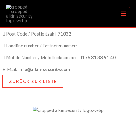
Böblingen
Zum
Inhalt
springen
City Name / Stadtname:
Böblingen
Post Code / Postleitzahl:
71032
Landline number / Festnetznummer:
Mobile Number / Mobilfunknummer:
0176 31 38 91 40
E-Mail:
info@alkin-security.com
ZURÜCK ZUR LISTE
Unser Anspruch ist es, nicht nur zu schützen, sondern
zu bewahren, nämlich das, was Ihnen am meisten
bedeutet. Dafür stehen wir mit Kompetenz, Technik