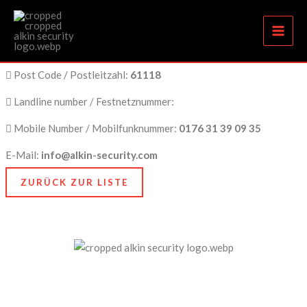
Bad Vilbel
Zum
Inhalt
springen
City Name / Stadtname:
Bad Vilbel
Post Code / Postleitzahl:
61118
Landline number / Festnetznummer:
Mobile Number / Mobilfunknummer:
0176 31 39 09 35
E-Mail:
info@alkin-security.com
ZURÜCK ZUR LISTE
Unser Anspruch ist es, nicht nur zu schützen, sondern
zu bewahren, nämlich das, was Ihnen am meisten
bedeutet. Dafür stehen wir mit Kompetenz, Technik