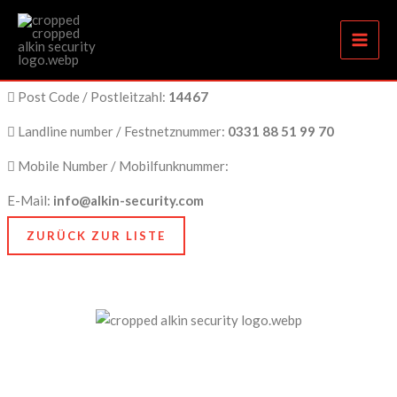
Potsdam
Zum
Inhalt
springen
City Name / Stadtname:
Potsdam
Post Code / Postleitzahl:
14467
Landline number / Festnetznummer:
0331 88 51 99 70
Mobile Number / Mobilfunknummer:
E-Mail:
info@alkin-security.com
ZURÜCK ZUR LISTE
Unser Anspruch ist es, nicht nur zu schützen, sondern
zu bewahren, nämlich das, was Ihnen am meisten
bedeutet. Dafür stehen wir mit Kompetenz, Technik