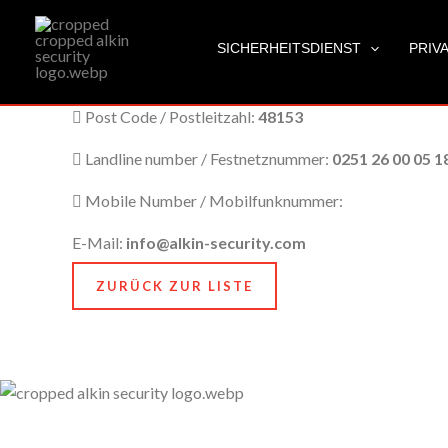
Münster
Zum
Inhalt
SICHERHEITSDIENST
PRIV
springen
City Name / Stadtname:
Münster
Post Code / Postleitzahl:
48153
Landline number / Festnetznummer:
0251 26 00 05 1
Mobile Number / Mobilfunknummer:
E-Mail:
info@alkin-security.com
ZURÜCK ZUR LISTE
Unser Anspruch ist es, nicht nur zu schützen, sondern
zu bewahren, nämlich das, was Ihnen am meisten