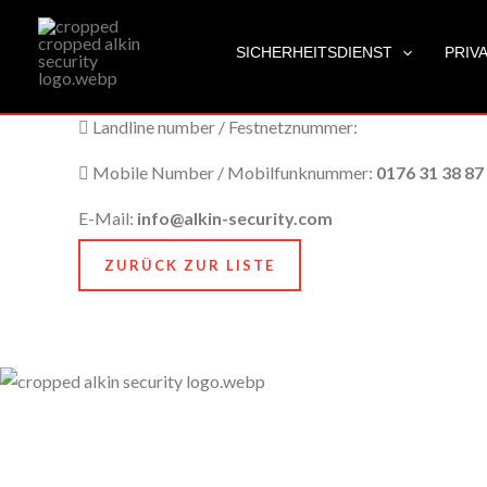
Gera
Zum
City Name / Stadtname:
Gera
Inhalt
SICHERHEITSDIENST
PRIV
springen
Post Code / Postleitzahl:
.07545
Landline number / Festnetznummer:
Mobile Number / Mobilfunknummer:
0176 31 38 87
E-Mail:
info@alkin-security.com
ZURÜCK ZUR LISTE
Unser Anspruch ist es, nicht nur zu schützen, sondern
zu bewahren, nämlich das, was Ihnen am meisten
bedeutet. Dafür stehen wir mit Kompetenz, Technik